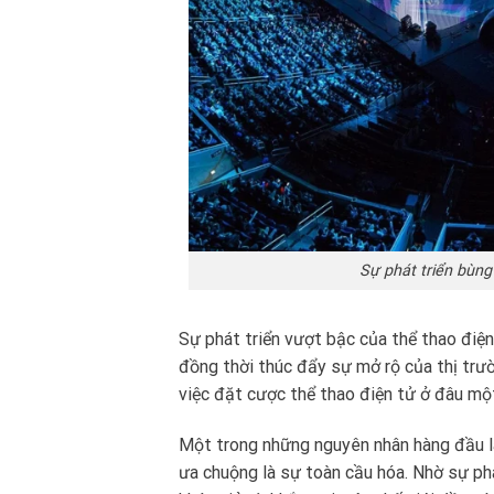
Sự phát triển bùng
Sự phát triển vượt bậc của thể thao điệ
đồng thời thúc đẩy sự mở rộ của thị trườ
việc đặt cược thể thao điện tử ở đâu một
Một trong những nguyên nhân hàng đầu l
ưa chuộng là sự toàn cầu hóa. Nhờ sự phá