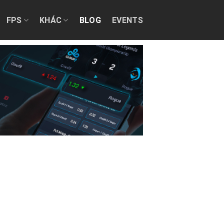
FPS
KHÁC
BLOG
EVENTS