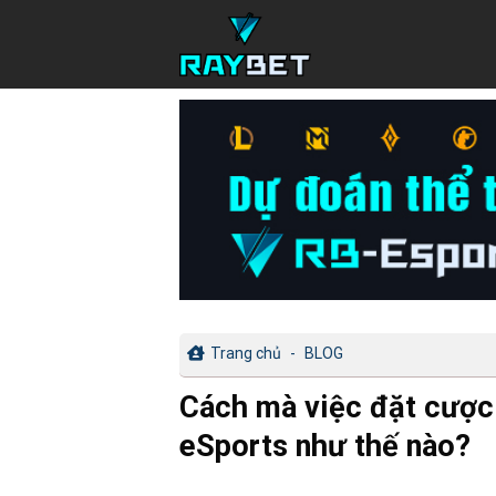
Skip
to
content
Trang chủ
-
BLOG
Cách mà việc đặt cược
eSports như thế nào?