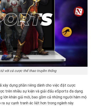
 tử với cá cược thể thao truyền thống
 đã xây dựng phần riêng dành cho việc đặt cược
ợc trên nhiều sự kiện và giải đấu eSports đa dạng.
ng lớn khán giả mới, bao gồm cả những người hâm mộ
ra sự cạnh tranh ác liệt hơn trong ngành này.