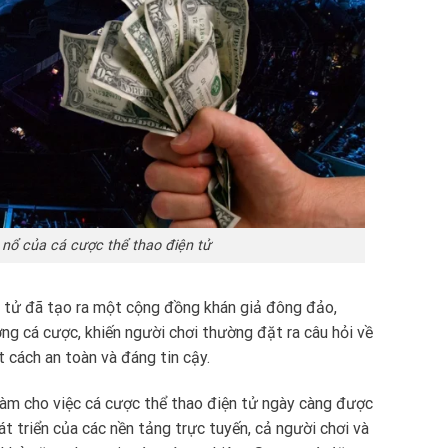
 nổ của cá cược thể thao điện tử
n tử đã tạo ra một cộng đồng khán giả đông đảo,
ng cá cược, khiến người chơi thường đặt ra câu hỏi về
 cách an toàn và đáng tin cậy.
àm cho việc cá cược thể thao điện tử ngày càng được
t triển của các nền tảng trực tuyến, cả người chơi và